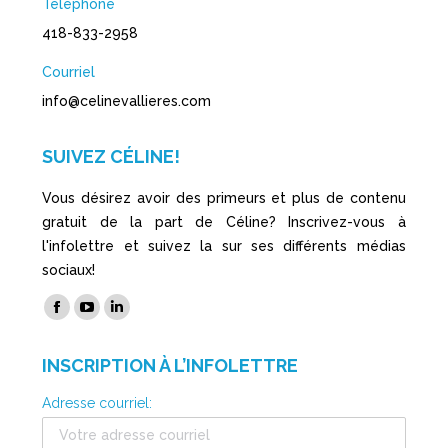
Téléphone
418-833-2958
Courriel
info@celinevallieres.com
SUIVEZ CÉLINE!
Vous désirez avoir des primeurs et plus de contenu
gratuit de la part de Céline? Inscrivez-vous à
l'infolettre et suivez la sur ses différents médias
sociaux!
Trouvez nous sur :
Facebook
YouTube
LinkedIn
page
page
page
INSCRIPTION À L’INFOLETTRE
opens
opens
opens
in
in
in
Adresse courriel:
new
new
new