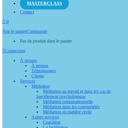
MASTERCLASS
Contact
0
Voir le panier
Commande
Pas de produit dans le panier.
Connexion
À propos
À propos
Témoignages
Clients
Services
Médiation
Médiation au travail et dans les cas de
harcèlement psychologique
Médiation organisationnelle
Médiation dans les copropriétés
Médiation en matière civile
Autres services
Coaching
La facilitation