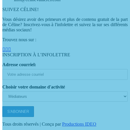
SUIVEZ CÉLINE!
Vous désirez avoir des primeurs et plus de contenu gratuit de la part
de Céline? Inscrivez-vous à l'infolettre et suivez la sur ses différents
médias sociaux!
Trouvez nous sur :
Facebook
YouTube
LinkedIn
page
page
page
INSCRIPTION À L’INFOLETTRE
opens
opens
opens
Adresse courriel:
in
in
in
new
new
new
window
window
window
Choisir votre domaine d'activité
Tous droits réservés | Conçu par
Productions IDEO