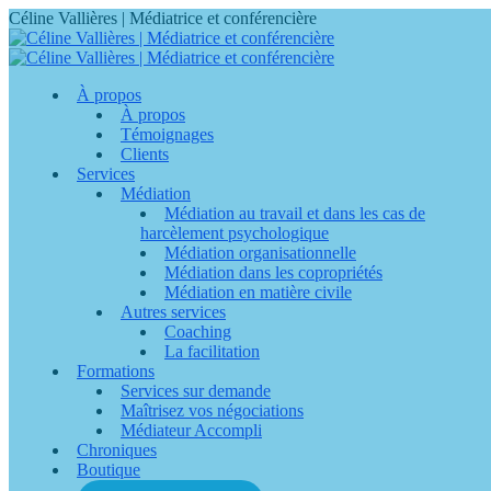
Contenu
Céline Vallières | Médiatrice et conférencière
en
pleine
largeur
À propos
À propos
Témoignages
Clients
Services
Médiation
Médiation au travail et dans les cas de
harcèlement psychologique
Médiation organisationnelle
Médiation dans les copropriétés
Médiation en matière civile
Autres services
Coaching
La facilitation
Formations
Services sur demande
Maîtrisez vos négociations
Médiateur Accompli
Chroniques
Boutique