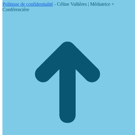
Politique de confidentialité
- Céline Vallières | Médiatrice +
Conférencière
t
T