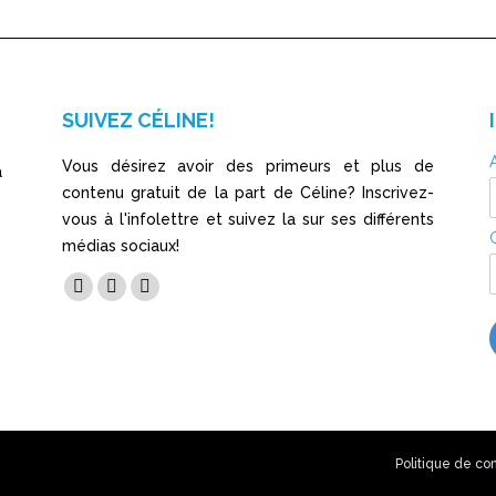
SUIVEZ CÉLINE!
Vous désirez avoir des primeurs et plus de
a
contenu gratuit de la part de Céline? Inscrivez-
vous à l'infolettre et suivez la sur ses différents
médias sociaux!
Trouvez nous sur :
Facebook
YouTube
LinkedIn
page
page
page
opens
opens
opens
in
in
in
new
new
new
window
window
window
Politique de con