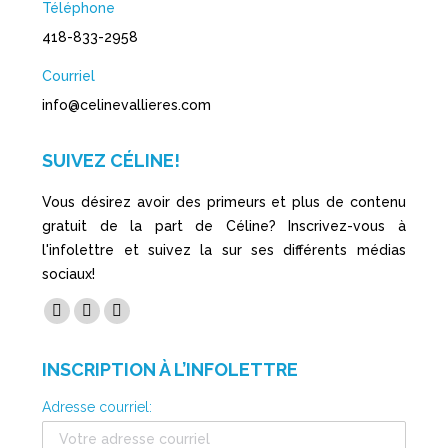
Téléphone
418-833-2958
Courriel
info@celinevallieres.com
SUIVEZ CÉLINE!
Vous désirez avoir des primeurs et plus de contenu
gratuit de la part de Céline? Inscrivez-vous à
l'infolettre et suivez la sur ses différents médias
sociaux!
Trouvez nous sur :
Facebook
YouTube
LinkedIn
page
page
page
INSCRIPTION À L’INFOLETTRE
opens
opens
opens
in
in
in
Adresse courriel:
new
new
new