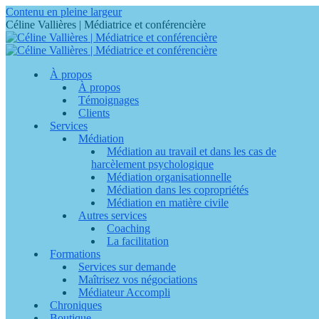
Contenu en pleine largeur
Céline Vallières | Médiatrice et conférencière
À propos
À propos
Témoignages
Clients
Services
Médiation
Médiation au travail et dans les cas de
harcèlement psychologique
Médiation organisationnelle
Médiation dans les copropriétés
Médiation en matière civile
Autres services
Coaching
La facilitation
Formations
Services sur demande
Maîtrisez vos négociations
Médiateur Accompli
Chroniques
Boutique