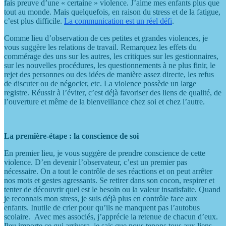
fais preuve d’une « certaine » violence. J’aime mes enfants plus que
tout au monde. Mais quelquefois, en raison du stress et de la fatigue,
c’est plus difficile.
La communication est un réel défi
.
Comme lieu d’observation de ces petites et grandes violences, je
vous suggère les relations de travail. Remarquez les effets du
commérage des uns sur les autres, les critiques sur les gestionnaires,
sur les nouvelles procédures, les questionnements à ne plus finir, le
rejet des personnes ou des idées de manière assez directe, les refus
de discuter ou de négocier, etc. La violence possède un large
registre. Réussir à l’éviter, c’est déjà favoriser des liens de qualité, de
l’ouverture et même de la bienveillance chez soi et chez l’autre.
La première-étape : la conscience de soi
En premier lieu, je vous suggère de prendre conscience de cette
violence. D’en devenir l’observateur, c’est un premier pas
nécessaire. On a tout le contrôle de ses réactions et on peut arrêter
nos mots et gestes agressants. Se retirer dans son cocon, respirer et
tenter de découvrir quel est le besoin ou la valeur insatisfaite. Quand
je reconnais mon stress, je suis déjà plus en contrôle face aux
enfants. Inutile de crier pour qu’ils ne manquent pas l’autobus
scolaire. Avec mes associés, j’apprécie la retenue de chacun d’eux.
Peu importe ce qui arrivera, je sais que nous tenons tous aux liens