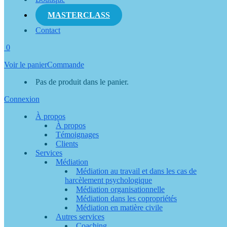
MASTERCLASS
Contact
0
Voir le panier
Commande
Pas de produit dans le panier.
Connexion
À propos
À propos
Témoignages
Clients
Services
Médiation
Médiation au travail et dans les cas de
harcèlement psychologique
Médiation organisationnelle
Médiation dans les copropriétés
Médiation en matière civile
Autres services
Coaching